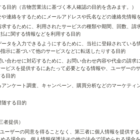
供する目的（古物営業法に基づく本人確認の目的を含みます。）
らせや連絡をするためにメールアドレスや氏名などの連絡先情報
を請求するために、利用されたサービスの種類や期間、回数、請
支払に関する情報などを利用する目的
にデータを入力できるようにするために、当社に登録されている
の指示に基づいて他のサービスなどに転送したりする目的
お問い合わせに対応するために、お問い合わせ内容や代金の請求
サービスを提供するにあたって必要となる情報や、ユーザーの
する目的
するアンケート調査、キャンペーン、購買分析などのマーケティ
付随する目的
三者提供）
めユーザーの同意を得ることなく、第三者に個人情報を提供す
定める場合や、個人情報保護法その他の法令で認められる場合