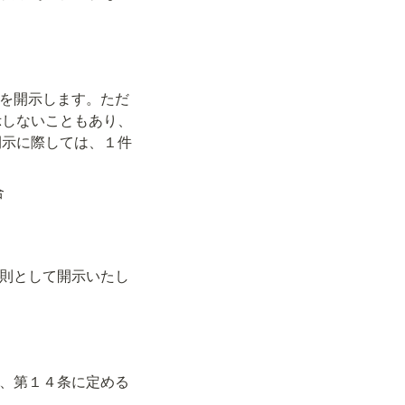
れを開示します。ただ
示しないこともあり、
開示に際しては、１件
合
原則として開示いたし
は、第１４条に定める