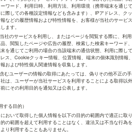
キーワード、利用日時、利用方法、利用環境（携帯端末を通じ
に際しての各種設定情報なども含みます）、IPアドレス、ク
情報などの履歴情報および特性情報を、お客様が当社のサービ
集します。
が当社のサービスを利用し、またはページを閲覧する際に、利
商品、閲覧したページや広告の履歴、検索した検索キーワード
端末を通じてご利用の場合の当該端末の通信状態、利用に際し
ドレス、Cookieクッキー情報、位置情報、端末の個体識別情
情報および特性個人関連情報を収集します。
を含むユーザーの情報の取得にあたっては、偽りその他不正の
当社は、ユーザーが当社サービスを利用することによる取得以
事前にその利用目的を通知又は公表します。
用する目的）
スにおいて取得した個人情報を以下の目的の範囲内で適正に取
目的の範囲を超えて利用することはなく、違法又は不当な行為
により利用することもありません。