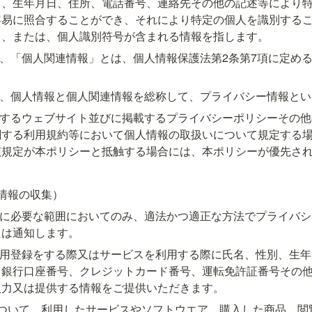
名、生年月日、住所、電話番号、連絡先その他の記述等により
容易に照合することができ、それにより特定の個人を識別する
）、または、個人識別符号が含まれる情報を指します。
て、「個人関連情報」とは、個人情報保護法第2条第7項に定め
て、個人情報と個人関連情報を総称して、プライバシー情報と
営するウェブサイト並びに掲載するプライバシーポリシーその
関する利用規約等において個人情報の取扱いについて規定する
該規定が本ポリシーと抵触する場合には、本ポリシーが優先さ
情報の収集）
営に必要な範囲においてのみ、適法かつ適正な方法でプライバ
たは通知します。
利用登録をする際又はサービスを利用する際に氏名、性別、生
、銀行口座番号、クレジットカード番号、運転免許証番号その
入力又は提供する情報をご提供いただきます。
について、利用したサービスやソフトウエア、購入した商品、閲